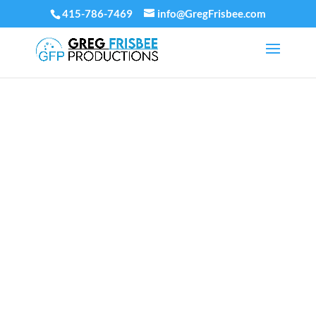
415-786-7469
info@GregFrisbee.com